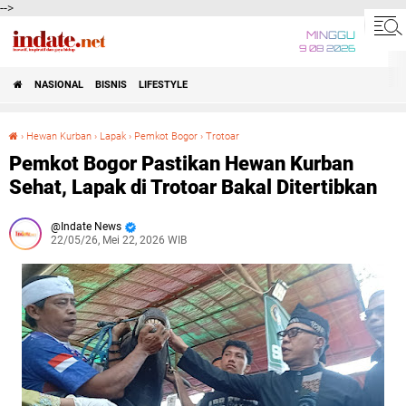
-->
MINGGU
9 08 2026
NASIONAL
BISNIS
LIFESTYLE
›
Hewan Kurban
›
Lapak
›
Pemkot Bogor
›
Trotoar
Pemkot Bogor Pastikan Hewan Kurban Sehat, Lapak di Trotoar Bakal Ditertibkan
Pemkot Bogor Pastikan Hewan Kurban
Sehat, Lapak di Trotoar Bakal Ditertibkan
Indate News
22/05/26, Mei 22, 2026 WIB