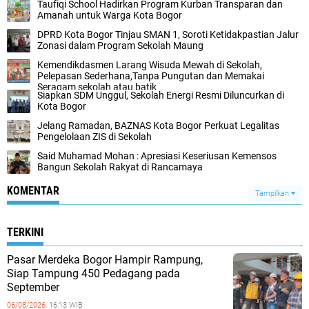
Taufiqi School Hadirkan Program Kurban Transparan dan
Amanah untuk Warga Kota Bogor
DPRD Kota Bogor Tinjau SMAN 1, Soroti Ketidakpastian Jalur
Zonasi dalam Program Sekolah Maung
Kemendikdasmen Larang Wisuda Mewah di Sekolah,
Pelepasan Sederhana,Tanpa Pungutan dan Memakai
Seragam sekolah atau batik
Siapkan SDM Unggul, Sekolah Energi Resmi Diluncurkan di
Kota Bogor
Jelang Ramadan, BAZNAS Kota Bogor Perkuat Legalitas
Pengelolaan ZIS di Sekolah
Said Muhamad Mohan : Apresiasi Keseriusan Kemensos
Bangun Sekolah Rakyat di Rancamaya
KOMENTAR
Tampilkan
TERKINI
Pasar Merdeka Bogor Hampir Rampung,
Siap Tampung 450 Pedagang pada
September
06/08/2026,
16:13 WIB