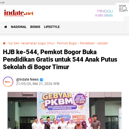
-->
MINGGU
9 08 2026
NASIONAL
BISNIS
LIFESTYLE
›
hjb 544
›
kecamatan bogor timur
›
Pemkot Bogor
›
Pendidikan
›
sekolah
HJB ke-544, Pemkot Bogor Buka Pendidikan Gratis untuk 544 Anak Putus Sekolah di Bogor Timur
HJB ke-544, Pemkot Bogor Buka
Pendidikan Gratis untuk 544 Anak Putus
Sekolah di Bogor Timur
Indate News
21/05/26, Mei 21, 2026 WIB