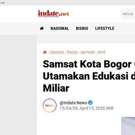
-->
NASIONAL
BISNIS
LIFESTYLE
Samsat Kota Bogor Gencarkan Operasi PKB, Utamakan Edukasi dan Kejar Target Rp227 Miliar
›
Operasi
›
Razia
›
samsat
›
stnk
Samsat Kota Bogor 
Utamakan Edukasi d
Miliar
Indate News
15/04/26, April 15, 2026 WIB