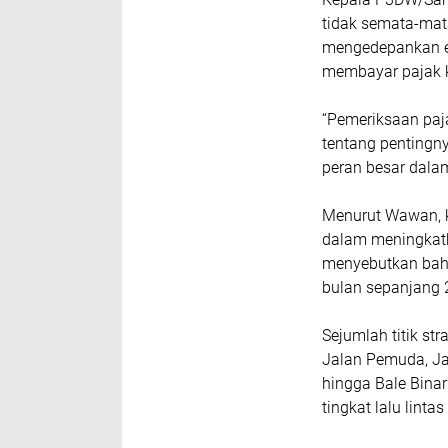
tidak semata-mat
mengedepankan ed
membayar pajak 
“Pemeriksaan paj
tentang pentingn
peran besar dala
Menurut Wawan, ke
dalam meningkatk
menyebutkan bahw
bulan sepanjang 
Sejumlah titik str
Jalan Pemuda, Ja
hingga Bale Binar
tingkat lalu lintas