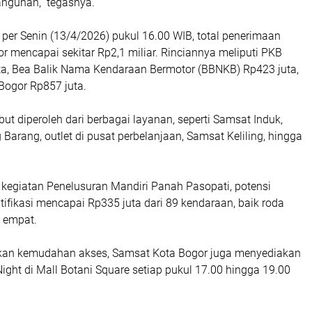
ngunan,” tegasnya.
per Senin (13/4/2026) pukul 16.00 WIB, total penerimaan
 mencapai sekitar Rp2,1 miliar. Rinciannya meliputi PKB
ta, Bea Balik Nama Kendaraan Bermotor (BBNKB) Rp423 juta,
Bogor Rp857 juta.
ut diperoleh dari berbagai layanan, seperti Samsat Induk,
arang, outlet di pusat perbelanjaan, Samsat Keliling, hingga
ui kegiatan Penelusuran Mandiri Panah Pasopati, potensi
tifikasi mencapai Rp335 juta dari 89 kendaraan, baik roda
 empat.
kan kemudahan akses, Samsat Kota Bogor juga menyediakan
ght di Mall Botani Square setiap pukul 17.00 hingga 19.00