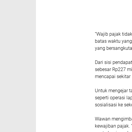
“Wajib pajak tida
batas waktu yang
yang bersangkutan
Dari sisi pendap
sebesar Rp227 mil
mencapai sekitar 
Untuk mengejar ta
seperti operasi l
sosialisasi ke se
Wawan mengimbau
kewajiban pajak. 