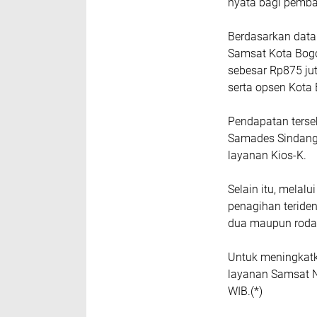
nyata bagi pemba
Berdasarkan data 
Samsat Kota Bogor
sebesar Rp875 ju
serta opsen Kota 
Pendapatan terseb
Samades Sindang B
layanan Kios-K.
Selain itu, melal
penagihan teriden
dua maupun roda
Untuk meningkat
layanan Samsat Ni
WIB.(*)