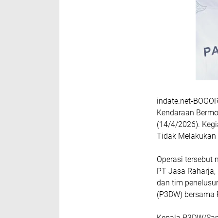
indate.net-BOGOR
Kendaraan Bermot
(14/4/2026). Keg
Tidak Melakukan 
Operasi tersebut 
PT Jasa Raharja, 
dan tim penelusu
(P3DW) bersama P
Kepala P3DW/Sams