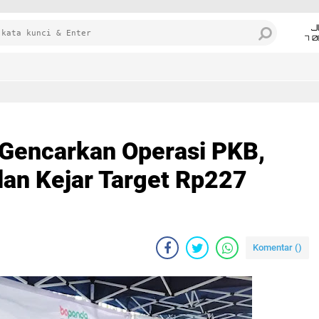
J
7 
Gencarkan Operasi PKB,
an Kejar Target Rp227
Komentar (
)