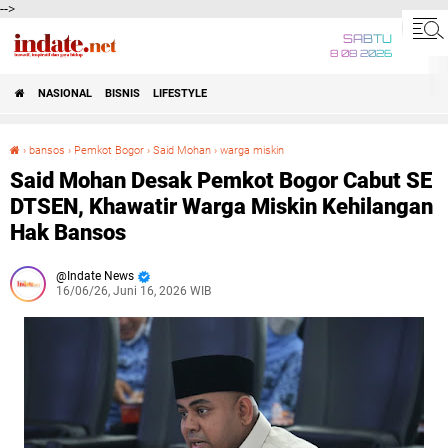
-->
SABTU
8 08 2026
NASIONAL
BISNIS
LIFESTYLE
›
bansos
›
Pemkot Bogor
›
Said Mohan
›
warga miskin
Said Mohan Desak Pemkot Bogor Cabut SE DTSEN, Khawatir Warga Miskin Kehilangan Hak Bansos
Said Mohan Desak Pemkot Bogor Cabut SE
DTSEN, Khawatir Warga Miskin Kehilangan
Hak Bansos
Indate News
16/06/26, Juni 16, 2026 WIB