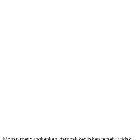
Mohan mengungkapkan, dampak kebijakan tersebut tidak