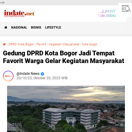
-->
JUM'AT
7 08 2026
NASIONAL
BISNIS
LIFESTYLE
›
DPRD Kota Bogor
›
Favorit
›
Kegiatan Masyarakat
›
kota bogor
Gedung DPRD Kota Bogor Jadi Tempat Favorit Warga Gelar Kegiatan Masyarakat
Gedung DPRD Kota Bogor Jadi Tempat
Favorit Warga Gelar Kegiatan Masyarakat
Indate News
20/10/25, Oktober 20, 2025 WIB