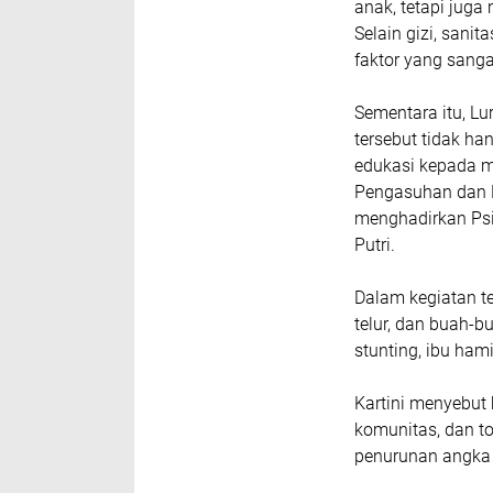
anak, tetapi jug
Selain gizi, sanit
faktor yang sanga
Sementara itu, Lu
tersebut tidak ha
edukasi kepada m
Pengasuhan dan N
menghadirkan Psi
Putri.
Dalam kegiatan te
telur, dan buah-b
stunting, ibu hami
Kartini menyebut 
komunitas, dan t
penurunan angka 