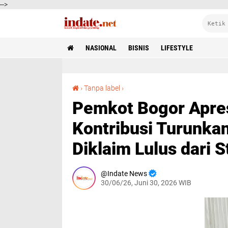
-->
NASIONAL
BISNIS
LIFESTYLE
Pemkot Bogor Apresiasi Yayasan HBLM atas Kontribusi Turunkan Stunting, 512 Balita Diklaim Lulus dari Stunting
›
Tanpa label
›
Pemkot Bogor Apre
Kontribusi Turunkan
Diklaim Lulus dari S
Indate News
30/06/26, Juni 30, 2026 WIB