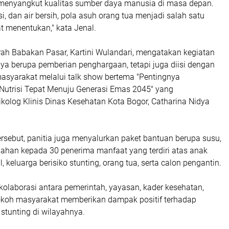
a menyangkut kualitas sumber daya manusia di masa depan.
asi, dan air bersih, pola asuh orang tua menjadi salah satu
t menentukan," kata Jenal.
rah Babakan Pasar, Kartini Wulandari, mengatakan kegiatan
nya berupa pemberian penghargaan, tetapi juga diisi dengan
asyarakat melalui talk show bertema
"Pentingnya
utrisi Tepat Menuju Generasi Emas 2045"
yang
kolog Klinis Dinas Kesehatan Kota Bogor, Catharina Nidya
rsebut, panitia juga menyalurkan paket bantuan berupa susu,
uahan kepada 30 penerima manfaat yang terdiri atas anak
l, keluarga berisiko stunting, orang tua, serta calon pengantin.
kolaborasi antara pemerintah, yayasan, kader kesehatan,
okoh masyarakat memberikan dampak positif terhadap
stunting di wilayahnya.