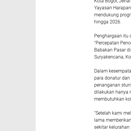
Kota Bogor, Jena
Yayasan Harapan
mendukung progra
hingga 2026.
Penghargaan itu 
"Percepatan Penc
Babakan Pasar di
Suryakencana, Kot
Dalam kesempatan
para donatur dan 
penanganan stunt
dilakukan hanya 
membutuhkan kola
"Setelah kami me
lama memberikan 
sekitar kelurahan