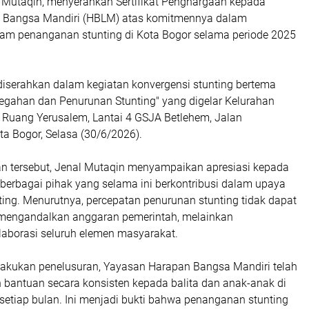
l Mutaqin, menyerahkan Sertifikat Penghargaan kepada
 Bangsa Mandiri (HBLM) atas komitmennya dalam
m penanganan stunting di Kota Bogor selama periode 2025
diserahkan dalam kegiatan konvergensi stunting bertema
egahan dan Penurunan Stunting"
yang digelar Kelurahan
 Ruang Yerusalem, Lantai 4 GSJA Betlehem, Jalan
a Bogor, Selasa (30/6/2026).
 tersebut, Jenal Mutaqin menyampaikan apresiasi kepada
berbagai pihak yang selama ini berkontribusi dalam upaya
ing. Menurutnya, percepatan penurunan stunting tidak dapat
mengandalkan anggaran pemerintah, melainkan
borasi seluruh elemen masyarakat.
lakukan penelusuran, Yayasan Harapan Bangsa Mandiri telah
bantuan secara konsisten kepada balita dan anak-anak di
 setiap bulan. Ini menjadi bukti bahwa penanganan stunting