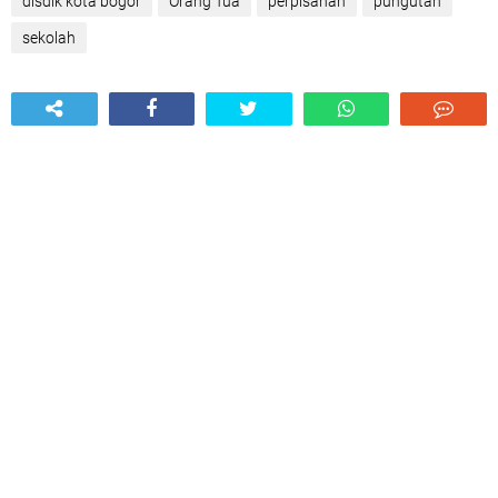
disdik kota bogor
Orang Tua
perpisahan
pungutan
sekolah