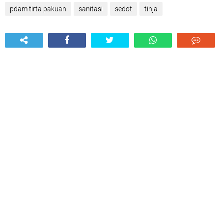
pdam tirta pakuan
sanitasi
sedot
tinja