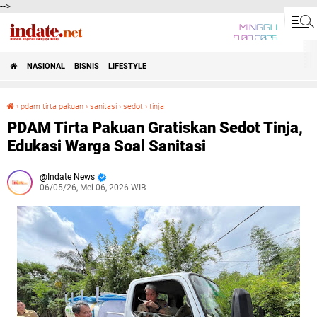
-->
MINGGU
9 08 2026
NASIONAL
BISNIS
LIFESTYLE
›
pdam tirta pakuan
›
sanitasi
›
sedot
›
tinja
PDAM Tirta Pakuan Gratiskan Sedot Tinja, Edukasi Warga Soal Sanitasi
PDAM Tirta Pakuan Gratiskan Sedot Tinja,
Edukasi Warga Soal Sanitasi
Indate News
06/05/26, Mei 06, 2026 WIB