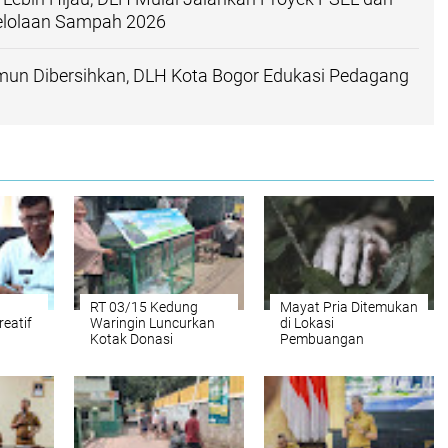
elolaan Sampah 2026
mun Dibersihkan, DLH Kota Bogor Edukasi Pedagang
RT 03/15 Kedung
Mayat Pria Ditemukan
reatif
Waringin Luncurkan
di Lokasi
Kotak Donasi
Pembuangan
onasi
Sampah, Ubah Plastik
Sampah Bogor,
Jadi Manfaat Sosial
Identitas Masih
Misterius