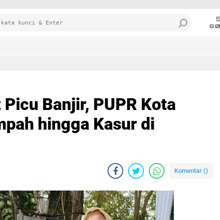
8 0
 Picu Banjir, PUPR Kota
pah hingga Kasur di
Komentar (
)