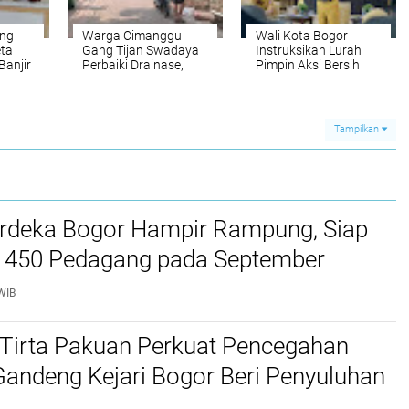
ung
Warga Cimanggu
Wali Kota Bogor
ta
Gang Tijan Swadaya
Instruksikan Lurah
anjir
Perbaiki Drainase,
Pimpin Aksi Bersih
di
Keluhkan Minimnya
Saluran Air Cegah
Perhatian Pemerintah
Banjir
Tampilkan
rdeka Bogor Hampir Rampung, Siap
450 Pedagang pada September
WIB
Tirta Pakuan Perkuat Pencegahan
Gandeng Kejari Bogor Beri Penyuluhan