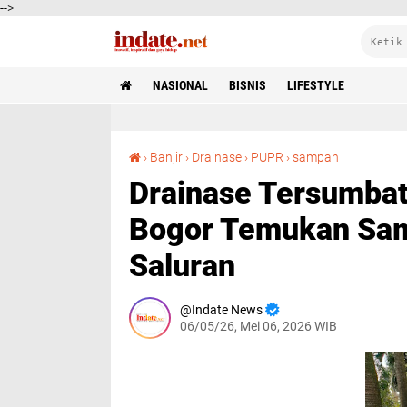
-->
NASIONAL
BISNIS
LIFESTYLE
Drainase Tersumbat Picu Banjir, PUPR Kota Bogor Temukan Sampah hingga Kasur di Saluran
›
Banjir
›
Drainase
›
PUPR
›
sampah
Drainase Tersumbat
Bogor Temukan Sam
Saluran
Indate News
06/05/26, Mei 06, 2026 WIB