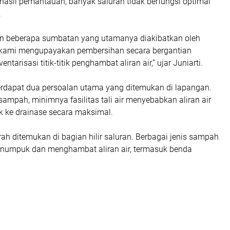
ri hasil pemantauan, banyak saluran tidak berfungsi optimal
.
 beberapa sumbatan yang utamanya diakibatkan oleh
 kami mengupayakan pembersihan secara bergantian
ntarisasi titik-titik penghambat aliran air,” ujar Juniarti.
terdapat dua persoalan utama yang ditemukan di lapangan.
ampah, minimnya fasilitas tali air menyebabkan aliran air
k ke drainase secara maksimal.
rah ditemukan di bagian hilir saluran. Berbagai jenis sampah
numpuk dan menghambat aliran air, termasuk benda