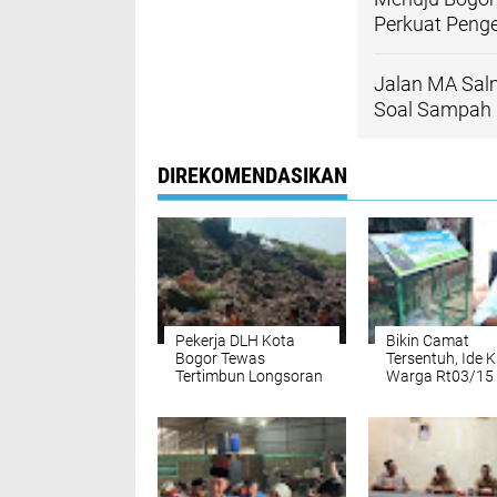
Perkuat Peng
Jalan MA Sal
Soal Sampah
DIREKOMENDASIKAN
Pekerja DLH Kota
Bikin Camat
Bogor Tewas
Tersentuh, Ide K
Tertimbun Longsoran
Warga Rt03/15
Sampah di TPA
adakan Kotak D
Galuga
Sampah