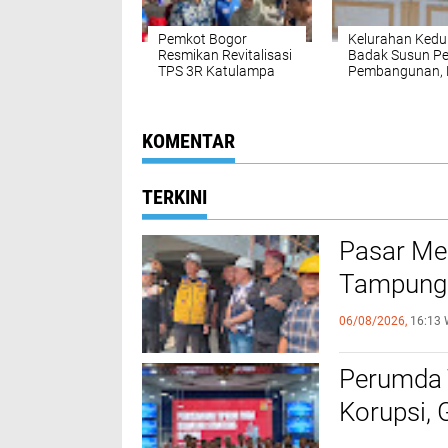
Pemkot Bogor
Kelurahan Ked
Resmikan Revitalisasi
Badak Susun Pe
TPS 3R Katulampa
Pembangunan, B
sebagai Model
dan Sampah Ja
Pengelolaan Sampah
Sorotan
Berbasis Masyarakat
KOMENTAR
TERKINI
Pasar Me
Tampung 
06/08/2026,
16:13 
Perumda 
Korupsi, 
Hukum