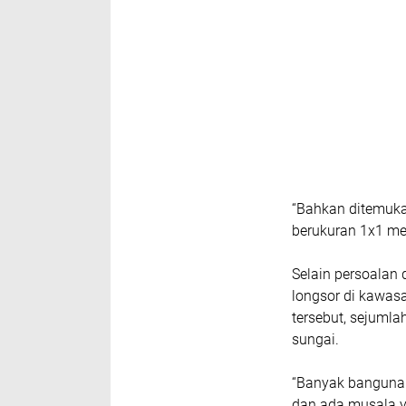
“Bahkan ditemuk
berukuran 1x1 met
Selain persoalan
longsor di kawasan
tersebut, sejuml
sungai.
“Banyak bangunan
dan ada musala ya