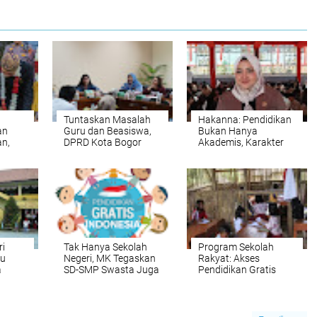
Tuntaskan Masalah
Hakanna: Pendidikan
an
Guru dan Beasiswa,
Bukan Hanya
n,
DPRD Kota Bogor
Akademis, Karakter
Naikkan Anggaran
Anak Harus Dijaga
ta di
Pendidikan
ri
Tak Hanya Sekolah
Program Sekolah
tu
Negeri, MK Tegaskan
Rakyat: Akses
a
SD-SMP Swasta Juga
Pendidikan Gratis
Harus Gratis
bagi Anak-Anak dari
Keluarga Miskin