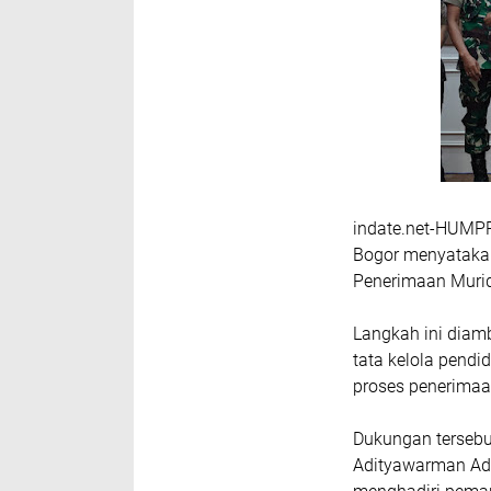
indate.net-​HUMP
Bogor menyataka
Penerimaan Muri
Langkah ini diam
tata kelola pendi
proses penerimaa
​Dukungan terseb
Adityawarman Adi