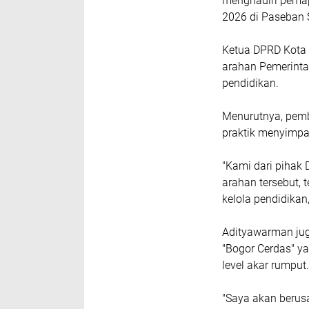
menghadiri pema
2026 di Paseban S
​Ketua DPRD Kota 
arahan Pemerinta
pendidikan.
Menurutnya, pemb
praktik menyimpa
​"Kami dari piha
arahan tersebut,
kelola pendidikan
​Adityawarman ju
"Bogor Cerdas" y
level akar rumput
"Saya akan berus