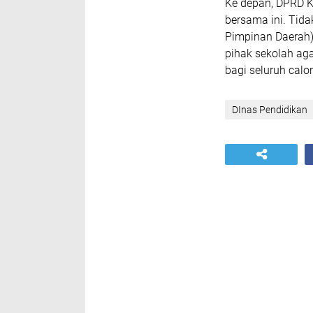
​Ke depan, DPRD 
bersama ini. Tida
Pimpinan Daerah),
pihak sekolah ag
bagi seluruh calon
DInas Pendidikan