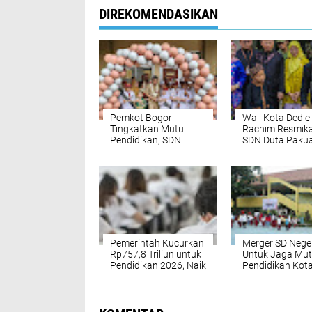
DIREKOMENDASIKAN
Pemkot Bogor
Wali Kota Dedie
Tingkatkan Mutu
Rachim Resmik
Pendidikan, SDN
SDN Duta Pakua
Cimanggu Kini Miliki
Perkuat Akses
Gedung Baru
Pendidikan Mera
Kota Bogor
Pemerintah Kucurkan
Merger SD Nege
Rp757,8 Triliun untuk
Untuk Jaga Mu
Pendidikan 2026, Naik
Pendidikan Kot
Hampir 10%
Bogor