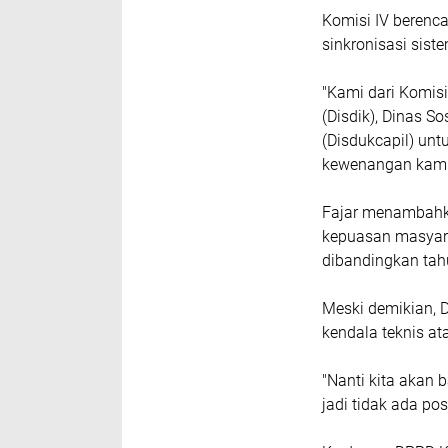
Komisi IV berenc
sinkronisasi sist
​"Kami dari Komi
(Disdik), Dinas S
(Disdukcapil) un
kewenangan kami d
​Fajar menambahk
kepuasan masyarak
dibandingkan ta
Meski demikian, D
kendala teknis ata
​"Nanti kita akan
jadi tidak ada p