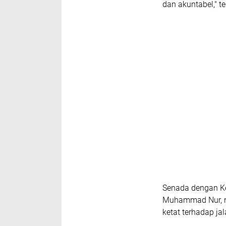
dan akuntabel," t
​Senada dengan K
Muhammad Nur, m
ketat terhadap j