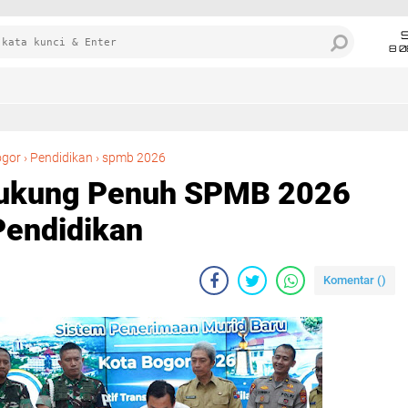
8 0
DPRD Kota Bogor Dukung Penuh SPMB 2026 demi Transparansi Pendidikan
ogor
›
Pendidikan
›
spmb 2026
Dukung Penuh SPMB 2026
Pendidikan
Komentar (
)