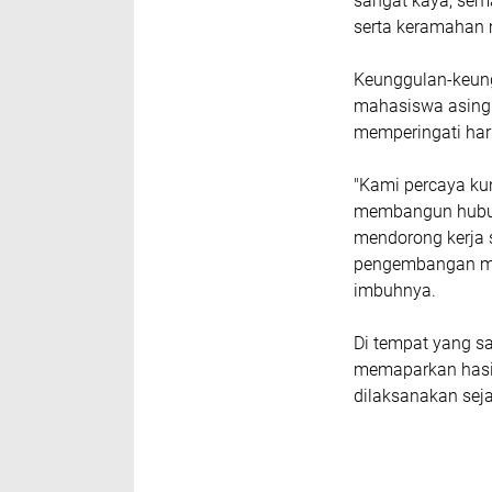
sangat kaya, sem
serta keramahan
Keunggulan-keung
mahasiswa asing 
memperingati har
​"Kami percaya k
membangun hubun
mendorong kerja 
pengembangan mas
imbuhnya.
​Di tempat yang 
memaparkan hasil
dilaksanakan sej