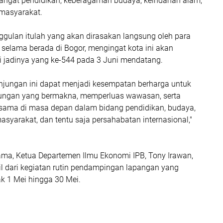
angat pendidikan, keberagaman budaya, keindahan alam,
 masyarakat.
gulan itulah yang akan dirasakan langsung oleh para
selama berada di Bogor, mengingat kota ini akan
i jadinya yang ke-544 pada 3 Juni mendatang.
unjungan ini dapat menjadi kesempatan berharga untuk
gan yang bermakna, memperluas wawasan, serta
sama di masa depan dalam bidang pendidikan, budaya,
yarakat, dan tentu saja persahabatan internasional,"
sama, Ketua Departemen Ilmu Ekonomi IPB, Tony Irawan,
 dari kegiatan rutin pendampingan lapangan yang
ak 1 Mei hingga 30 Mei.