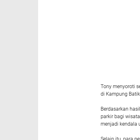
Tony menyoroti s
di Kampung Batik
​Berdasarkan hasi
parkir bagi wisat
menjadi kendala u
Selain itu, para p