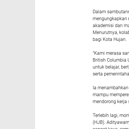
​Dalam sambutann
mengungkapkan r
akademisi dan mah
Menurutnya, kola
bagi Kota Hujan.
​"Kami merasa sa
British Columbia 
untuk belajar, be
serta pemerintaha
​Ia menambahkan 
mampu memperera
mendorong kerja s
​Terlebih lagi, m
(HJB). Adityawar