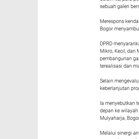
sebuah galeri be
​Merespons kenda
Bogor menyambut 
DPRD menyarankan
Mikro, Kecil, d
pembangunan gale
terealisasi dan 
​Selain mengeval
keberlanjutan pr
Ia menyebutkan te
depan ke wilayah
Mulyaharja, Bogor
​Melalui sinergi an