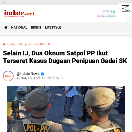
-->
KAMIS
6 08 2026
NASIONAL
BISNIS
LIFESTYLE
›
gadai
›
Penipuan
›
Pol PP
›
SK
Selain IJ, Dua Oknum Satpol PP Ikut Terseret Kasus Dugaan Penipuan Gadai SK
Selain IJ, Dua Oknum Satpol PP Ikut
Terseret Kasus Dugaan Penipuan Gadai SK
Indate News
17/04/26, April 17, 2026 WIB