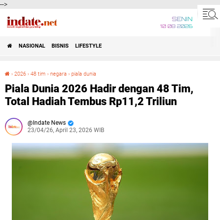
-->
SENIN
10 08 2026
NASIONAL
BISNIS
LIFESTYLE
›
2026
›
48 tim
›
negara
›
piala dunia
Piala Dunia 2026 Hadir dengan 48 Tim, Total Hadiah Tembus Rp11,2 Triliun
Piala Dunia 2026 Hadir dengan 48 Tim,
Total Hadiah Tembus Rp11,2 Triliun
Indate News
23/04/26, April 23, 2026 WIB