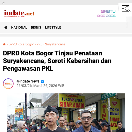
-->
SABTU
8 08 2026
NASIONAL
BISNIS
LIFESTYLE
›
DPRD Kota Bogor
›
PKL
›
Suryakencana
DPRD Kota Bogor Tinjau Penataan Suryakencana, Soroti Kebersihan dan Pengawasan PKL
DPRD Kota Bogor Tinjau Penataan
Suryakencana, Soroti Kebersihan dan
Pengawasan PKL
Indate News
26/03/26, Maret 26, 2026 WIB