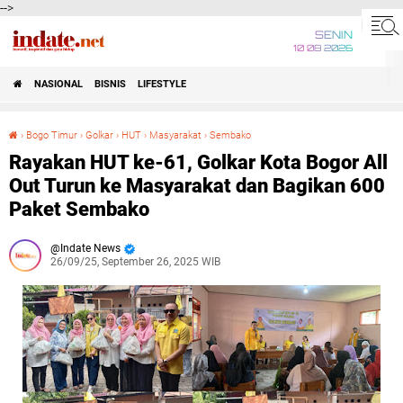
-->
SENIN
10 08 2026
NASIONAL
BISNIS
LIFESTYLE
›
Bogo Timur
›
Golkar
›
HUT
›
Masyarakat
›
Sembako
Rayakan HUT ke-61, Golkar Kota Bogor All Out Turun ke Masyarakat dan Bagikan 600 Paket Sembako
Rayakan HUT ke-61, Golkar Kota Bogor All
Out Turun ke Masyarakat dan Bagikan 600
Paket Sembako
Indate News
26/09/25, September 26, 2025 WIB