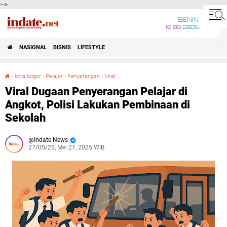
-->
SENIN
10 08 2026
NASIONAL
BISNIS
LIFESTYLE
›
kota bogor
›
Pelajar
›
Penyerangan
›
Viral
Viral Dugaan Penyerangan Pelajar di Angkot, Polisi Lakukan Pembinaan di Sekolah
Viral Dugaan Penyerangan Pelajar di
Angkot, Polisi Lakukan Pembinaan di
Sekolah
Indate News
27/05/25, Mei 27, 2025 WIB