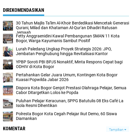
DIREKOMENDASIKAN
30 Tahun Majlis Ta'lim Al-Khoir Berdedikasi Mencetak Generasi
Qurani, Milad dan Khataman Al-Qur'an Dihadiri Ratusan
Jemaah
Fetty Anggraenidini Kawal Pembangunan SMAN 11 Kota
Bogor, Warga Kayumanis Sambut Positif
Lurah Paledang Ungkap Proyek Strategis 2026: JPO,
Jembatan Penghubung hingga Revitalisasi Kantor
YPBP Soroti PBI BPJS Nonaktif, Minta Respons Cepat bagi
ODHIV di Kota Bogor
Pertahankan Gelar Juara Umum, Kontingen Kota Bogor
Kuasai Popwilda Jabar 2026
Dispora Kota Bogor Genjot Prestasi Olahraga Pelajar, Semua
Cabor Ditargetkan Lolos ke Popda
Puluhan Pelajar Keracunan, SPPG Batutulis 08 Eks Café La
Isola Resmi Dihentikan
Polresta Bogor Kota Cegah Pelajar Ikut Demo, 60 Siswa
Diamankan
KOMENTAR
Tampilkan