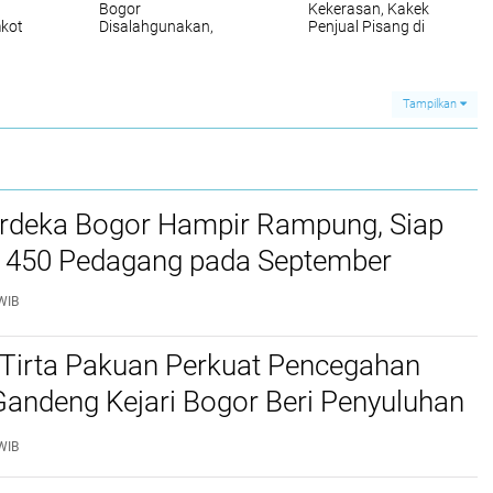
Bogor
Kekerasan, Kakek
kot
Disalahgunakan,
Penjual Pisang di
Dishub: Penindakan
Bogor Viral di Media
Tilang Bukan
Sosial
Kewenangan Kami
Tampilkan
rdeka Bogor Hampir Rampung, Siap
450 Pedagang pada September
WIB
Tirta Pakuan Perkuat Pencegahan
Gandeng Kejari Bogor Beri Penyuluhan
WIB