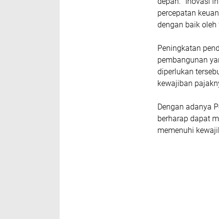
depan. "Inovasi i
percepatan keuang
dengan baik oleh 
Peningkatan pend
pembangunan yang
diperlukan terse
kewajiban pajakn
Dengan adanya P
berharap dapat m
memenuhi kewaji