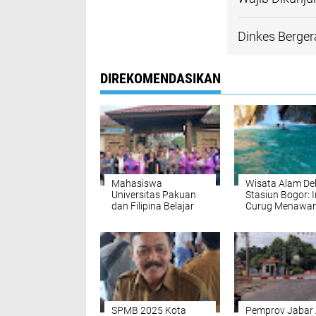
Dinkes Berge
DIREKOMENDASIKAN
Mahasiswa
Wisata Alam De
Universitas Pakuan
Stasiun Bogor: I
dan Filipina Belajar
Curug Menawan
Membatik di Batik
Wajib Dikunjung
Bogor Tradisiku
SPMB 2025 Kota
Pemprov Jabar 