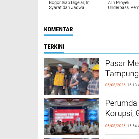
Bogor Siap Digelar, Ini
Alih Proyek
Syarat dan Jadwal
Underpass, Pem
Lengkapnya
Bogor Fokus
Pengawalan
KOMENTAR
TERKINI
Pasar Me
Tampung 
06/08/2026,
16:13 
Perumda 
Korupsi, 
Hukum
06/08/2026,
15:54 