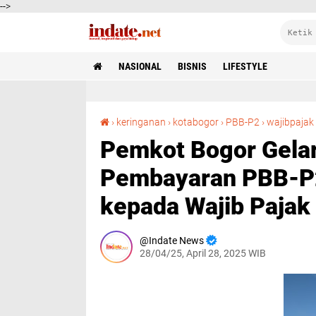
-->
NASIONAL
BISNIS
LIFESTYLE
Pemk
›
keringanan
›
kotabogor
›
PBB-P2
›
wajibpajak
Pemkot Bogor Gela
Pembayaran PBB-P2
kepada Wajib Pajak
Indate News
28/04/25, April 28, 2025 WIB