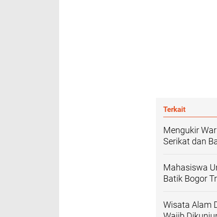
Terkait
Mengukir War
Serikat dan Ba
Mahasiswa Uni
Batik Bogor T
Wisata Alam D
Wajib Dikunju