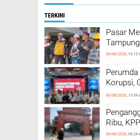
TERKINI
Pasar Me
Tampung 
06/08/2026,
16:13 
Perumda 
Korupsi, 
Hukum
06/08/2026,
15:54 
Pengangg
Ribu, KPP
06/08/2026,
08:24 