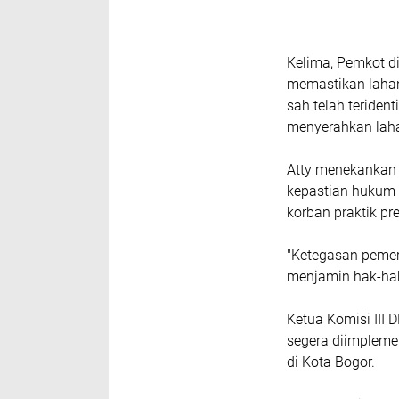
Kelima, Pemkot d
memastikan lahan 
sah telah teriden
menyerahkan laha
Atty menekankan 
kepastian hukum 
korban praktik p
"Ketegasan pemer
menjamin hak-hak
Ketua Komisi III 
segera diimpleme
di Kota Bogor.