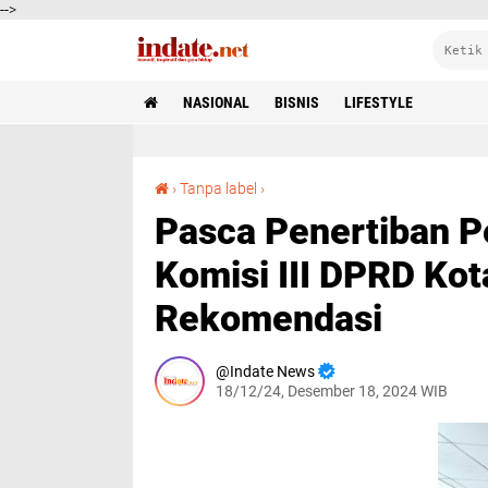
-->
NASIONAL
BISNIS
LIFESTYLE
Pasca Penertiban Pedagang di Jalan Merdeka, Komisi III DPRD Kota Bogor Ajukan Lima Rekomendasi
›
Tanpa label
›
Pasca Penertiban P
Komisi III DPRD Ko
Rekomendasi
Indate News
18/12/24, Desember 18, 2024 WIB