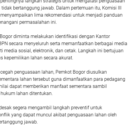
pentingnya langkah strategis untuk mengatasi penguasaan
tidak bertanggung jawab. Dalam pertemuan itu, Komisi III
 menyampaikan lima rekomendasi untuk menjadi panduan
nangani permasalahan ini.
Bogor diminta melakukan identifikasi dengan Kantor
BPN secara menyeluruh serta memanfaatkan berbagai media
i media sosial, elektronik, dan cetak. Langkah ini bertujuan
s kepemilikan lahan secara akurat.
cegah penguasaan lahan, Pemkot Bogor diusulkan
ementara lahan tersebut guna dimanfaatkan para pedagang
dinilai dapat memberikan manfaat sementara sambil
hukum lahan ditentukan.
idesak segera mengambil langkah preventif untuk
onflik yang dapat muncul akibat penguasaan lahan oleh
bertanggung jawab.