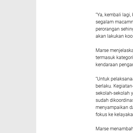
“Ya, kembali lagi
segalam macamnya
perorangan sehin
akan lakukan koor
Marse menjelaska
termasuk kategor
kendaraan penga
“Untuk pelaksanaa
berlaku. Kegiatan
sekolah-sekolah 
sudah dikoordina
menyampaikan dah
fokus ke kelayaka
Marse menambahka