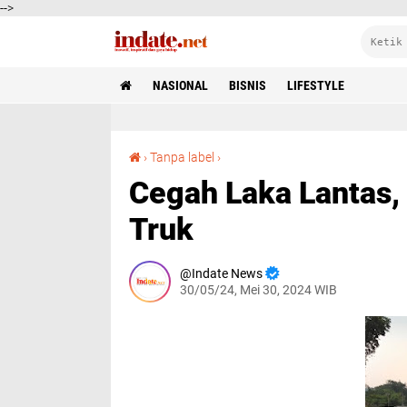
-->
NASIONAL
BISNIS
LIFESTYLE
Cegah Laka Lantas, Rutin Cek Kelaikan Bus dan Truk
›
Tanpa label
›
Cegah Laka Lantas,
Truk
Indate News
30/05/24, Mei 30, 2024 WIB