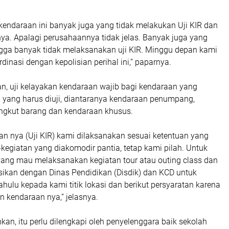
, kendaraan ini banyak juga yang tidak melakukan Uji KIR dan
. Apalagi perusahaannya tidak jelas. Banyak juga yang
gga ba­nyak tidak melaksanakan uji KIR. Minggu depan kami
dinasi dengan kepolisian perihal ini,” paparnya.
n, uji kelayakan kendaraan wajib bagi kendaraan yang
i yang harus diuji, diantaranya kendaraan penumpang,
ngkut barang dan kendaraan khusus.
n nya (Uji KIR) kami dilaksanakan sesuai keten­­tuan yang
-kegia­tan yang diakomodir pantia, tetap kami pilah. Untuk
yang mau melaksanakan kegiatan tour atau outing class dan
sikan dengan Dinas Pendidikan (Disdik) dan KCD untuk
ulu kepada kami titik lokasi dan berikut persyaratan karena
n kendaraan nya,” jelasnya.
n, itu perlu dilengkapi oleh penyelenggara baik sekolah