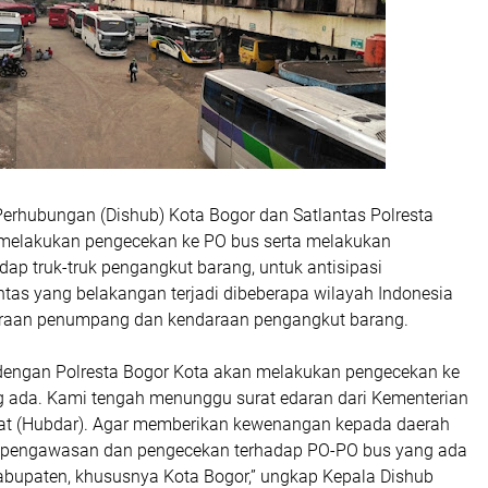
Perhubungan (Dishub) Kota Bogor dan Satlantas Polresta
melakukan pengecekan ke PO bus serta melakukan
ap truk-truk pengangkut ba­rang, untuk antisipasi
intas yang belakangan terjadi dibeberapa wilayah Indonesia
raan penumpang dan kendaraan pengangkut barang.
dengan Polresta Bogor Kota akan melakukan penge­­cekan ke
 ada. Kami tengah menunggu surat edaran dari Kementerian
at (Hubdar). Agar memberikan kewenangan kepada daerah
pengawasan dan pe­­ngecekan terhadap PO-PO bus yang ada
kabupaten, khususnya Kota Bogor,” ungkap Kepala Dishub