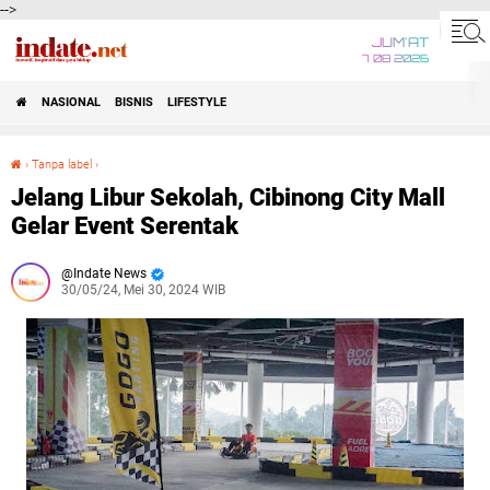
-->
JUM'AT
7 08 2026
NASIONAL
BISNIS
LIFESTYLE
›
Tanpa label
›
Jelang Libur Sekolah, Cibinong City Mall Gelar Event Serentak
Jelang Libur Sekolah, Cibinong City Mall
Gelar Event Serentak
Indate News
30/05/24, Mei 30, 2024 WIB