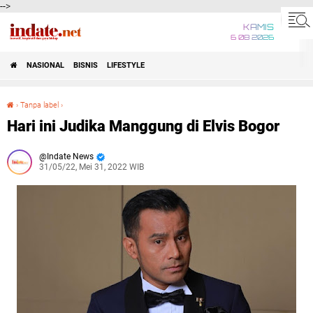
-->
KAMIS
6 08 2026
NASIONAL
BISNIS
LIFESTYLE
›
Tanpa label
›
Hari ini Judika Manggung di Elvis Bogor
Hari ini Judika Manggung di Elvis Bogor
Indate News
31/05/22, Mei 31, 2022 WIB