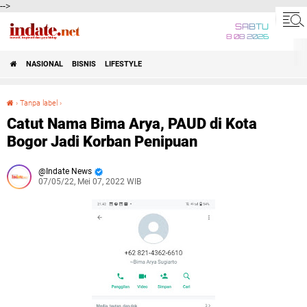
-->
SABTU
8 08 2026
NASIONAL
BISNIS
LIFESTYLE
›
Tanpa label
›
Catut Nama Bima Arya, PAUD di Kota Bogor Jadi Korban Penipuan
Catut Nama Bima Arya, PAUD di Kota
Bogor Jadi Korban Penipuan
Indate News
07/05/22, Mei 07, 2022 WIB