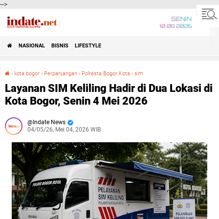
-->
SENIN
10 08 2026
NASIONAL
BISNIS
LIFESTYLE
›
kota bogor
›
Perpanjangan
›
Polresta Bogor Kota
›
sim
Layanan SIM Keliling Hadir di Dua Lokasi di Kota Bogor, Senin 4 Mei 2026
Layanan SIM Keliling Hadir di Dua Lokasi di
Kota Bogor, Senin 4 Mei 2026
Indate News
04/05/26, Mei 04, 2026 WIB