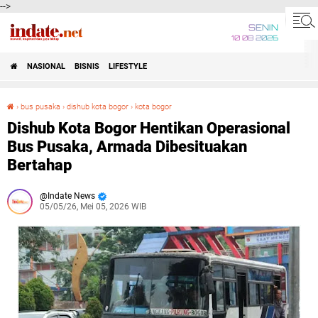
-->
SENIN
10 08 2026
NASIONAL
BISNIS
LIFESTYLE
›
bus pusaka
›
dishub kota bogor
›
kota bogor
Dishub Kota Bogor Hentikan Operasional Bus Pusaka, Armada Dibesituakan Bertahap
Dishub Kota Bogor Hentikan Operasional
Bus Pusaka, Armada Dibesituakan
Bertahap
Indate News
05/05/26, Mei 05, 2026 WIB