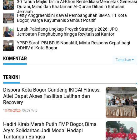
30 Tahun Majlis Ta'lim Al-Khoir Berdedikasi Mencetak Generasi
Qurani, Milad dan Khataman Al-Qur'an Dihadiri Ratusan
Jemaah
Fetty Anggraenidini Kawal Pembangunan SMAN 11 Kota
Bogor, Warga Kayumanis Sambut Positif
Lurah Paledang Ungkap Proyek Strategis 2026: JPO,
Jembatan Penghubung hingga Revitalisasi Kantor
YPBP Soroti PBI BPJS Nonaktif, Minta Respons Cepat bagi
ODHIV di Kota Bogor
KOMENTAR
Tampilkan
TERKINI
Dispora Kota Bogor Gandeng IKIGAI Fitness,
Atlet Dapat Akses Fasilitas Latihan dan
Recovery
10/08/2026,
06:59 WIB
Hadiri Kirab Merah Putih FMP Bogor, Bima
Arya: Solidaritas Jadi Modal Hadapi
Tantangan Bangsa