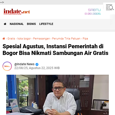
-->
SABTU
8 08 2026
NASIONAL
BISNIS
LIFESTYLE
›
Gratis
›
kota bogor
›
Pemasangan
›
Perumda Tirta Pakuan
›
Pipa
Spesial Agustus, Instansi Pemerintah di Bogor Bisa Nikmati Sambungan Air Gratis
Spesial Agustus, Instansi Pemerintah di
Bogor Bisa Nikmati Sambungan Air Gratis
Indate News
22/08/25, Agustus 22, 2025 WIB