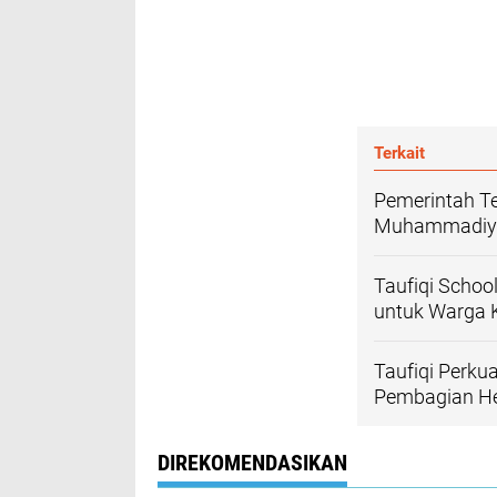
Terkait
Pemerintah Te
Muhammadiya
Taufiqi Scho
untuk Warga 
Taufiqi Perku
Pembagian H
DIREKOMENDASIKAN