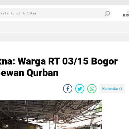
8 0
kna: Warga RT 03/15 Bogor
Hewan Qurban
Komentar (
)