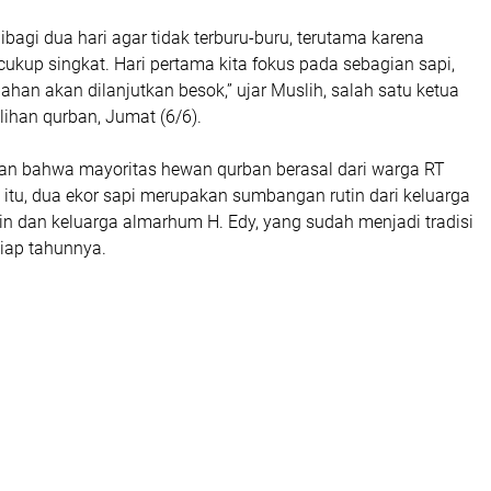
bagi dua hari agar tidak terburu-buru, terutama karena
kup singkat. Hari pertama kita fokus pada sebagian sapi,
ahan akan dilanjutkan besok,” ujar
Muslih
, salah satu ketua
ihan qurban, Jumat (6/6).
an bahwa mayoritas hewan qurban berasal dari warga RT
 itu, dua ekor sapi merupakan sumbangan rutin dari
keluarga
in
dan
keluarga almarhum H. Edy
, yang sudah menjadi tradisi
tiap tahunnya.