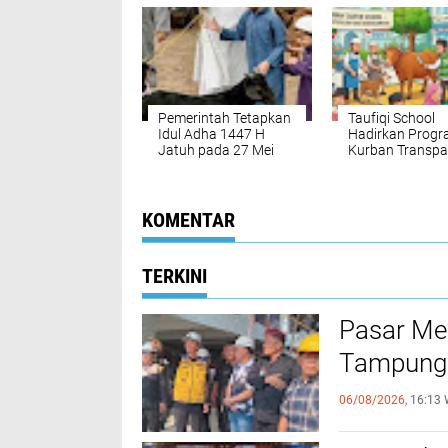
Pemerintah Tetapkan
Taufiqi School
Idul Adha 1447 H
Hadirkan Prog
Jatuh pada 27 Mei
Kurban Transpa
2026,
dan Amanah un
Muhammadiyah
Warga Kota Bo
Rayakan Serentak
KOMENTAR
TERKINI
Pasar Me
Tampung 
06/08/2026,
16:13 