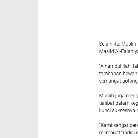
Selain itu, Musl
Masjid Al-Falah y
“Alhamdulillah, t
tambahan hewan d
semangat gotong 
Muslih juga menga
terlibat dalam k
kunci suksesnya 
“Kami sangat ber
membuat tradisi q