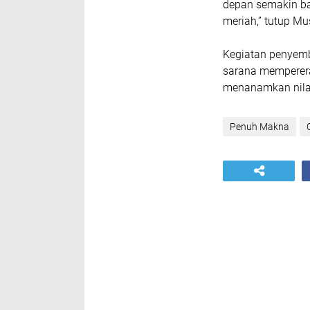
depan semakin ba
meriah,” tutup Mus
Kegiatan penyembe
sarana mempererat
menanamkan nilai
Penuh Makna