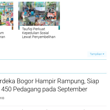
Taufiqi Perkuat
ram
Kepedulian Sosial
ran
Lewat Penyembelihan
tuk
dan Pembagian
gor
Hewan Kurban
Tampilkan
rdeka Bogor Hampir Rampung, Siap
450 Pedagang pada September
WIB