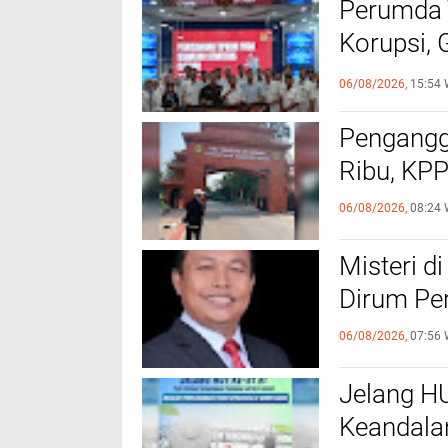
Perumda 
Korupsi, 
Hukum
06/08/2026,
15:54 
Pengangg
Ribu, KPP
06/08/2026,
08:24 
Misteri d
Dirum Pe
06/08/2026,
07:56 
Jelang HU
Keandalan