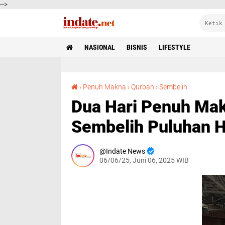
-->
NASIONAL
BISNIS
LIFESTYLE
Dua Hari Penuh Makna: Warga RT 03/15 Bogor Sembelih Puluhan Hewan Qurban
›
Penuh Makna
›
Qurban
›
Sembelih
Dua Hari Penuh Ma
Sembelih Puluhan 
Indate News
06/06/25, Juni 06, 2025 WIB