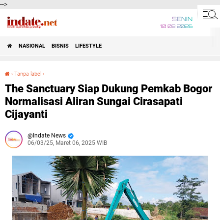
-->
SENIN
10 08 2026
NASIONAL
BISNIS
LIFESTYLE
›
Tanpa label
›
The Sanctuary Siap Dukung Pemkab Bogor Normalisasi Aliran Sungai Cirasapati Cijayanti
The Sanctuary Siap Dukung Pemkab Bogor
Normalisasi Aliran Sungai Cirasapati
Cijayanti
Indate News
06/03/25, Maret 06, 2025 WIB