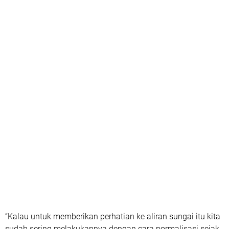
“Kalau untuk memberikan perhatian ke aliran sungai itu kita
sudah sering melakukannya dengan cara normalisasi sejak