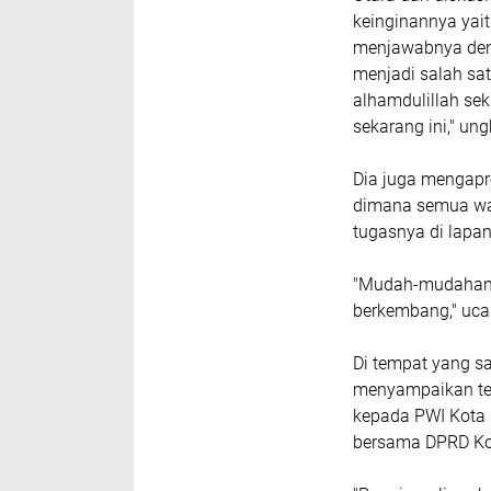
keinginannya yait
menjawabnya den
menjadi salah sa
alhamdulillah sek
sekarang ini," u
Dia juga mengapr
dimana semua wa
tugasnya di lapa
"Mudah-mudahan 
berkembang," uc
Di tempat yang sa
menyampaikan ter
kepada PWI Kota 
bersama DPRD Ko