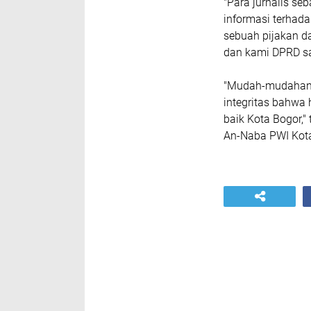
"Para jurnalis se
informasi terhada
sebuah pijakan d
dan kami DPRD san
"Mudah-mudahan 
integritas bahwa 
baik Kota Bogor,"
An-Naba PWI Kota