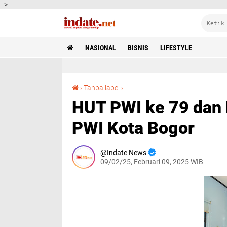
-->
NASIONAL
BISNIS
LIFESTYLE
HUT PWI ke 79 dan HPN 2025 Digelar Meriah di PWI Kota Bogor
›
Tanpa label
›
HUT PWI ke 79 dan 
PWI Kota Bogor
Indate News
09/02/25, Februari 09, 2025 WIB