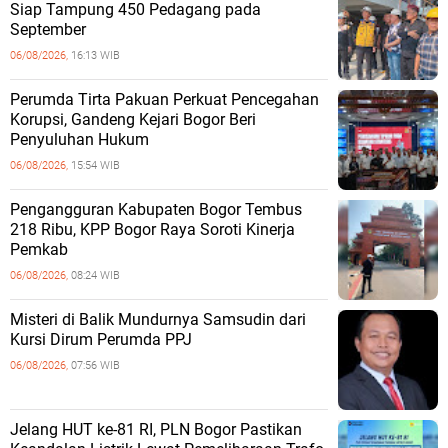
Siap Tampung 450 Pedagang pada
September
06/08/2026,
16:13 WIB
Perumda Tirta Pakuan Perkuat Pencegahan
Korupsi, Gandeng Kejari Bogor Beri
Penyuluhan Hukum
06/08/2026,
15:54 WIB
Pengangguran Kabupaten Bogor Tembus
218 Ribu, KPP Bogor Raya Soroti Kinerja
Pemkab
06/08/2026,
08:24 WIB
Misteri di Balik Mundurnya Samsudin dari
Kursi Dirum Perumda PPJ
06/08/2026,
07:56 WIB
Jelang HUT ke-81 RI, PLN Bogor Pastikan