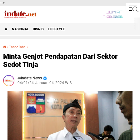
-->
JUM'AT
7 08 2026
NASIONAL
BISNIS
LIFESTYLE
›
Tanpa label
›
Minta Genjot Pendapatan Dari Sektor Sedot Tinja
Minta Genjot Pendapatan Dari Sektor
Sedot Tinja
Indate News
04/01/24, Januari 04, 2024 WIB