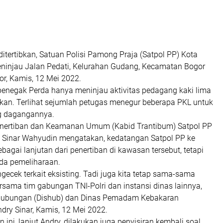
ditertibkan, Satuan Polisi Pamong Praja (Satpol PP) Kota
ninjau Jalan Pedati, Kelurahan Gudang, Kecamatan Bogor
r, Kamis, 12 Mei 2022.
 penegak Perda hanya meninjau aktivitas pedagang kaki lima
ibkan. Terlihat sejumlah petugas menegur beberapa PKL untuk
g dagangannya.
enertiban dan Keamanan Umum (Kabid Trantibum) Satpol PP
y Sinar Wahyudin mengatakan, kedatangan Satpol PP ke
ebagai lanjutan dari penertiban di kawasan tersebut, tetapi
pada pemeliharaan.
ngecek terkait eksisting. Tadi juga kita tetap sama-sama
sama tim gabungan TNI-Polri dan instansi dinas lainnya,
rhubungan (Dishub) dan Dinas Pemadam Kebakaran
ndry Sinar, Kamis, 12 Mei 2022.
ini, lanjut Andry, dilakukan juga penyisiran kembali soal