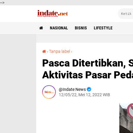
-->
NASIONAL
BISNIS
LIFESTYLE
Pasca Ditertibkan, Satpol PP Kota Bogor Pantau Aktivitas Pasar Pedati
›
Tanpa label
›
Pasca Ditertibkan, 
Aktivitas Pasar Ped
Indate News
12/05/22, Mei 12, 2022 WIB