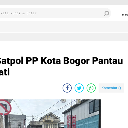
8 0
Satpol PP Kota Bogor Pantau
ati
Komentar (
)