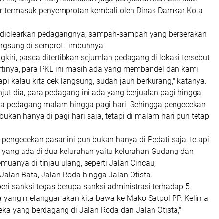
r termasuk penyemprotan kembali oleh Dinas Damkar Kota
ah diclearkan pedagangnya, sampah-sampah yang berserakan
angsung di semprot," imbuhnya.
kiri, pasca ditertibkan sejumlah pedagang di lokasi tersebut
Artinya, para PKL ini masih ada yang membandel dan kami
Tapi kalau kita cek langsung, sudah jauh berkurang," katanya.
anjut dia, para pedagang ini ada yang berjualan pagi hingga
ga pedagang malam hingga pagi hari. Sehingga pengecekan
 bukan hanya di pagi hari saja, tetapi di malam hari pun tetap
 pengecekan pasar ini pun bukan hanya di Pedati saja, tetapi
r yang ada di dua kelurahan yaitu kelurahan Gudang dan
uanya di tinjau ulang, seperti Jalan Cincau,
Jalan Bata, Jalan Roda hingga Jalan Otista.
 beri sanksi tegas berupa sanksi administrasi terhadap 5
a yang melanggar akan kita bawa ke Mako Satpol PP. Kelima
eka yang berdagang di Jalan Roda dan Jalan Otista,"