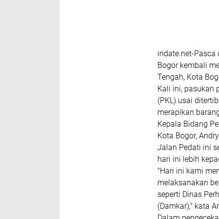
indate.net-Pasca 
Bogor kembali me
Tengah, Kota Bogo
Kali ini, pasukan
(PKL) usai ditert
merapikan baran
Kepala Bidang P
Kota Bogor, Andr
Jalan Pedati ini s
hari ini lebih ke
"Hari ini kami me
melaksanakan ber
seperti Dinas Pe
(Damkar)," kata A
Dalam pengecekan 