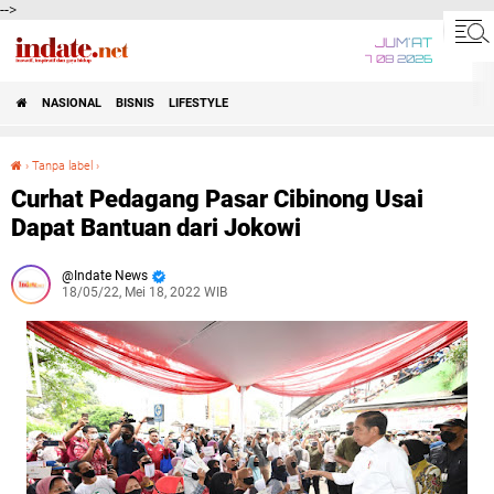
-->
JUM'AT
7 08 2026
NASIONAL
BISNIS
LIFESTYLE
›
Tanpa label
›
Curhat Pedagang Pasar Cibinong Usai Dapat Bantuan dari Jokowi
Curhat Pedagang Pasar Cibinong Usai
Dapat Bantuan dari Jokowi
Indate News
18/05/22, Mei 18, 2022 WIB