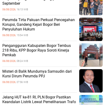
September
06/08/2026,
16:13 WIB
Perumda Tirta Pakuan Perkuat Pencegahan
Korupsi, Gandeng Kejari Bogor Beri
Penyuluhan Hukum
06/08/2026,
15:54 WIB
Pengangguran Kabupaten Bogor Tembus
218 Ribu, KPP Bogor Raya Soroti Kinerja
Pemkab
06/08/2026,
08:24 WIB
Misteri di Balik Mundurnya Samsudin dari
Kursi Dirum Perumda PPJ
06/08/2026,
07:56 WIB
Jelang HUT ke-81 RI, PLN Bogor Pastikan
Keandalan Listrik Lewat Pemeliharaan Trafo