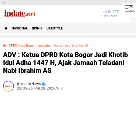
-->
JUM'AT
7 08 2026
NASIONAL
BISNIS
LIFESTYLE
›
DPRD Kota Bogor
›
idul adha
›
khotib
›
nabi ibrahim AS
ADV : Ketua DPRD Kota Bogor Jadi Khotib Idul Adha 1447 H, Ajak Jamaah Teladani Nabi Ibrahim AS
ADV : Ketua DPRD Kota Bogor Jadi Khotib
Idul Adha 1447 H, Ajak Jamaah Teladani
Nabi Ibrahim AS
Indate News
28/05/26, Mei 28, 2026 WIB