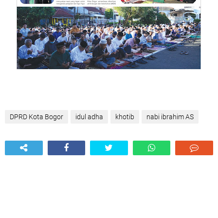
DPRD Kota Bogor
idul adha
khotib
nabi ibrahim AS