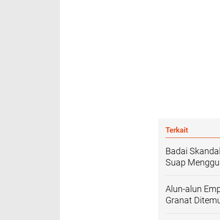
Terkait
Badai Skandal
Suap Menggun
Alun-alun Em
Granat Ditem