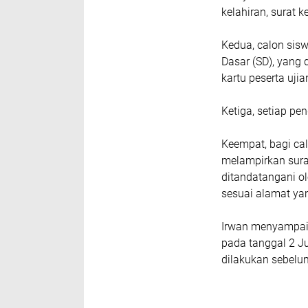
kelahiran, surat k
Kedua, calon sisw
Dasar (SD), yang 
kartu peserta ujia
Ketiga, setiap pe
Keempat, bagi ca
melampirkan surat
ditandatangani ol
sesuai alamat yan
Irwan menyampai
pada tanggal 2 J
dilakukan sebelu