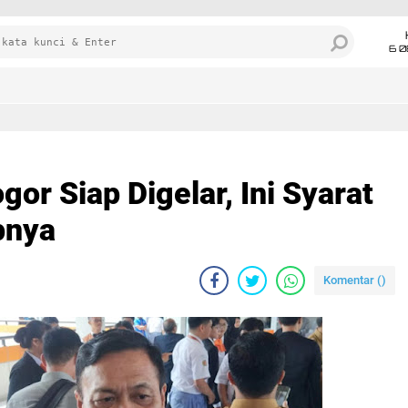
6 0
r Siap Digelar, Ini Syarat
pnya
Komentar (
)