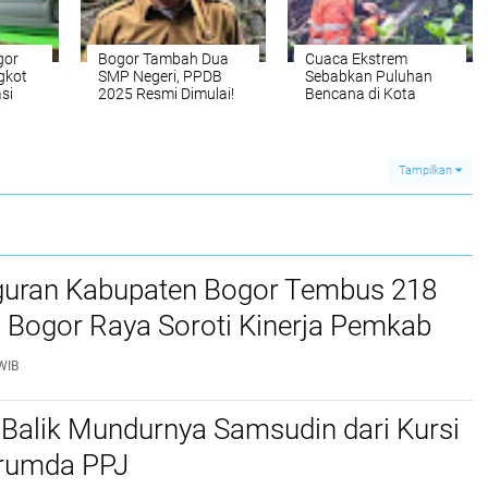
gor
Bogor Tambah Dua
Cuaca Ekstrem
gkot
SMP Negeri, PPDB
Sebabkan Puluhan
si
2025 Resmi Dimulai!
Bencana di Kota
Bogor Selama April
2025
Tampilkan
uran Kabupaten Bogor Tembus 218
 Bogor Raya Soroti Kinerja Pemkab
WIB
i Balik Mundurnya Samsudin dari Kursi
rumda PPJ