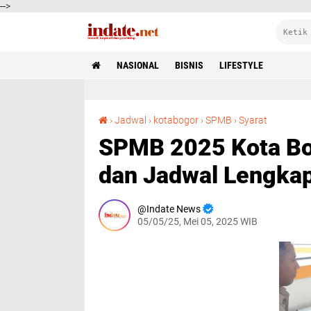
-->
NASIONAL
BISNIS
LIFESTYLE
SPMB 2025 Kota Bogor Siap Digelar, Ini Syarat dan Jadwal Lengkapnya
›
Jadwal
›
kotabogor
›
SPMB
›
Syarat
SPMB 2025 Kota Bogo
dan Jadwal Lengka
Indate News
05/05/25, Mei 05, 2025 WIB