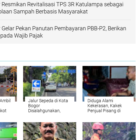
 Resmikan Revitalisasi TPS 3R Katulampa sebagai
olaan Sampah Berbasis Masyarakat
 Gelar Pekan Panutan Pembayaran PBB-P2, Berikan
epada Wajib Pajak
Ambil
Jalur Sepeda di Kota
Diduga Alami
Bogor
Kekerasan, Kakek
kot
Disalahgunakan,
Penjual Pisang di
Dishub: Penindakan
Bogor Viral di Media
Tilang Bukan
Sosial
Kewenangan Kami