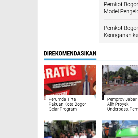
Pemkot Bogor
Model Pengel
Pemkot Bogor
Keringanan k
DIREKOMENDASIKAN
Perumda Tirta
Pemprov Jabar 
Pakuan Kota Bogor
Alih Proyek
Gelar Program
Underpass, Pem
Sambungan Air Bersih
Bogor Fokus
Gratis untuk Warga
Pengawalan