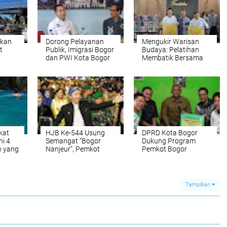
Akan
Dorong Pelayanan
Mengukir Warisan
t
Publik, Imigrasi Bogor
Budaya: Pelatihan
dan PWI Kota Bogor
Membatik Bersama
g
Perkuat Kerja Sama
Amerika Serikat dan
Batik Bogor Tradisiku
kat
HJB Ke-544 Usung
DPRD Kota Bogor
ni 4
Semangat “Bogor
Dukung Program
 yang
Nanjeur”, Pemkot
Pemkot Bogor
i
Siapkan 42 Event dan
Bantuan Pendidikan &
Beragam Program
Tebus Ijazah
untuk Warga
Tampilkan