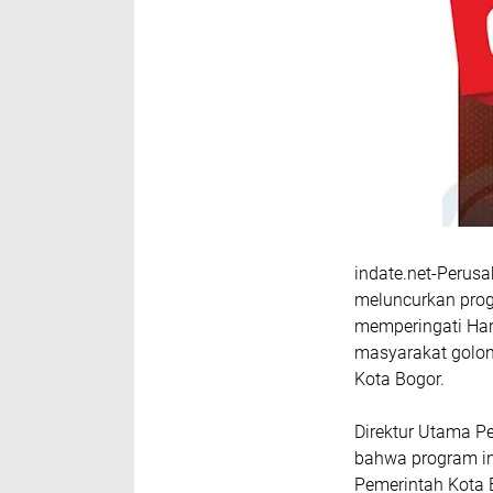
indate.net-Perus
meluncurkan prog
memperingati Hari
masyarakat golon
Kota Bogor.
Direktur Utama P
bahwa program in
Pemerintah Kota 