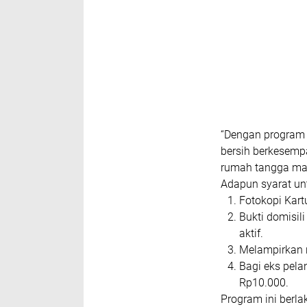
“Dengan program 
bersih berkesemp
rumah tangga mau
Adapun syarat unt
Fotokopi Kar
Bukti domisili
aktif.
Melampirkan n
Bagi eks pela
Rp10.000.
Program ini berl