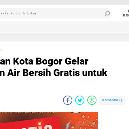
6 0
Perumda Tirta Pakuan Kota Bogor Gelar Program Sambungan Air Bersih Gratis untuk Warga
m
an Kota Bogor Gelar
Air Bersih Gratis untuk
Komentar (
)