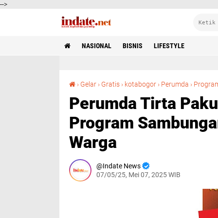
-->
NASIONAL
BISNIS
LIFESTYLE
›
Gelar
›
Gratis
›
kotabogor
›
Perumda
›
Progra
Perumda Tirta Paku
Program Sambungan 
Warga
Indate News
07/05/25, Mei 07, 2025 WIB