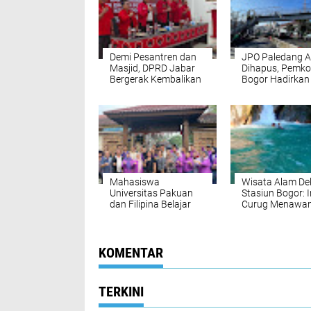
Demi Pesantren dan
JPO Paledang 
Masjid, DPRD Jabar
Dihapus, Pemko
Bergerak Kembalikan
Bogor Hadirkan
Hibah
Pelican Crossin
Modern
Mahasiswa
Wisata Alam De
Universitas Pakuan
Stasiun Bogor: I
dan Filipina Belajar
Curug Menawan
Membatik di Batik
Wajib Dikunjung
Bogor Tradisiku
KOMENTAR
TERKINI