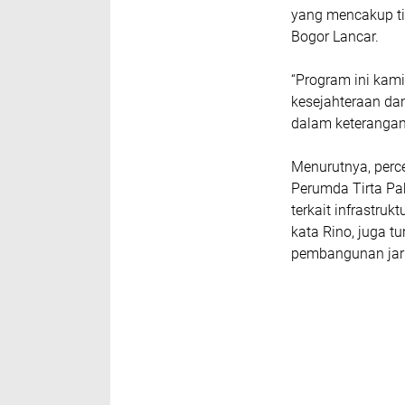
yang mencakup tig
Bogor Lancar.
“Program ini kam
kesejahteraan dan
dalam keterangan
Menurutnya, perce
Perumda Tirta Pak
terkait infrastru
kata Rino, juga t
pembangunan jari