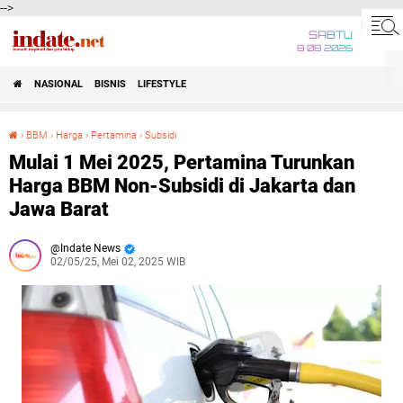
-->
SABTU
8 08 2026
NASIONAL
BISNIS
LIFESTYLE
›
BBM
›
Harga
›
Pertamina
›
Subsidi
Mulai 1 Mei 2025, Pertamina Turunkan Harga BBM Non-Subsidi di Jakarta dan Jawa Barat
Mulai 1 Mei 2025, Pertamina Turunkan
Harga BBM Non-Subsidi di Jakarta dan
Jawa Barat
Indate News
02/05/25, Mei 02, 2025 WIB