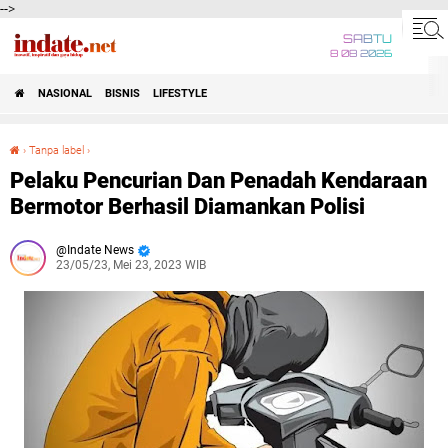
-->
SABTU
8 08 2026
NASIONAL
BISNIS
LIFESTYLE
›
Tanpa label
›
Pelaku Pencurian Dan Penadah Kendaraan Bermotor Berhasil Diamankan Polisi
Pelaku Pencurian Dan Penadah Kendaraan
Bermotor Berhasil Diamankan Polisi
Indate News
23/05/23, Mei 23, 2023 WIB