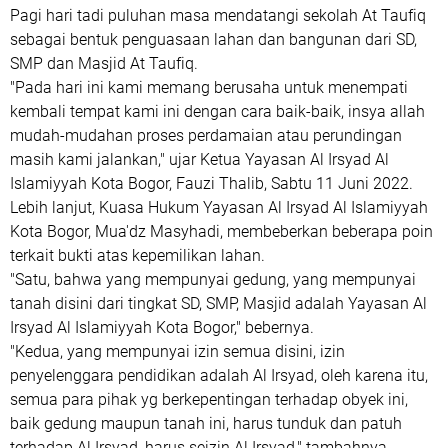
Pagi hari tadi puluhan masa mendatangi sekolah At Taufiq
sebagai bentuk penguasaan lahan dan bangunan dari SD,
SMP dan Masjid At Taufiq.
"Pada hari ini kami memang berusaha untuk menempati
kembali tempat kami ini dengan cara baik-baik, insya allah
mudah-mudahan proses perdamaian atau perundingan
masih kami jalankan," ujar Ketua Yayasan Al Irsyad Al
Islamiyyah Kota Bogor, Fauzi Thalib, Sabtu 11 Juni 2022.
Lebih lanjut, Kuasa Hukum Yayasan Al Irsyad Al Islamiyyah
Kota Bogor, Mua'dz Masyhadi, membeberkan beberapa poin
terkait bukti atas kepemilikan lahan.
"Satu, bahwa yang mempunyai gedung, yang mempunyai
tanah disini dari tingkat SD, SMP, Masjid adalah Yayasan Al
Irsyad Al Islamiyyah Kota Bogor," bebernya.
"Kedua, yang mempunyai izin semua disini, izin
penyelenggara pendidikan adalah Al Irsyad, oleh karena itu,
semua para pihak yg berkepentingan terhadap obyek ini,
baik gedung maupun tanah ini, harus tunduk dan patuh
terhadap Al Irsyad, harus seizin Al Irsyad," tambahnya.