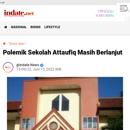
-->
MINGGU
9 08 2026
NASIONAL
BISNIS
LIFESTYLE
›
Tanpa label
›
Polemik Sekolah Attaufiq Masih Berlanjut
Polemik Sekolah Attaufiq Masih Berlanjut
Indate News
13/06/22, Juni 13, 2022 WIB