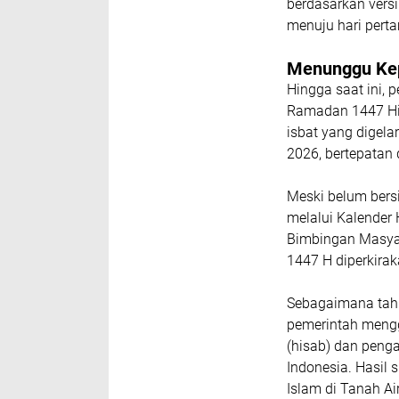
berdasarkan vers
menuju hari perta
Menunggu Kep
Hingga saat ini,
Ramadan 1447 Hij
isbat yang digel
2026, bertepatan
Meski belum bersi
melalui Kalender 
Bimbingan Masyar
1447 H diperkirak
Sebagaimana tah
pemerintah meng
(hisab) dan pengam
Indonesia. Hasil 
Islam di Tanah Air