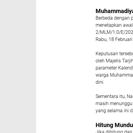
Muhammadiyah
Berbeda dengan 
menetapkan awal
2/MLM/1.0/E/202
Rabu, 18 Februari
Keputusan terseb
oleh Majelis Tar
parameter Kalende
warga Muhammadiy
dini.
Sementara itu, N
masih menunggu h
yang selama ini 
Hitung Mundu
Jika dihitung dar