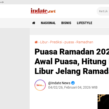
-->
NASIONAL
BISNIS
LIFESTYLE
Puasa Ramadan 2026 Kian Dekat, Ini Prediksi Awal Puasa, Hitung Mundur, hingga Jadwal Libur Jelang 
›
Libur
›
Prediksi
›
puasa
›
Ramadhan
Puasa Ramadan 2026
Awal Puasa, Hitung
Libur Jelang Rama
Indate News
04/02/26, Februari 04, 2026 WIB