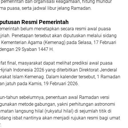
i pemerintah dan organisasi keagamaan, hitung mundur
ma puasa, serta jadwal libur jelang Ramadan.
utusan Resmi Pemerintah
 pemerintah belum menetapkan secara resmi awal puasa
riah. Penetapan tersebut akan diputuskan melalui sidang
ar Kementerian Agama (Kemenag) pada Selasa, 17 Februari
 dengan 29 Syaban 1447 H.
fat final, masyarakat dapat melihat prediksi awal puasa
Hijriah Indonesia 2026 yang diterbitkan Direktorat Jenderal
akat Islam Kemenag. Dalam kalender tersebut, 1 Ramadan
an jatuh pada Kamis, 19 Februari 2026.
un-tahun sebelumnya, penentuan awal Ramadan versi
gunakan metode gabungan, yakni perhitungan astronomi
atan langsung hilal (rukyatul hilal) di sejumlah titik di
sidang isbat nantinya akan menjadi rujukan resmi bagi umat
.