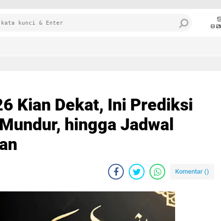
8 0
Ramadan
 Kian Dekat, Ini Prediksi
 Mundur, hingga Jadwal
dan
Komentar (
)