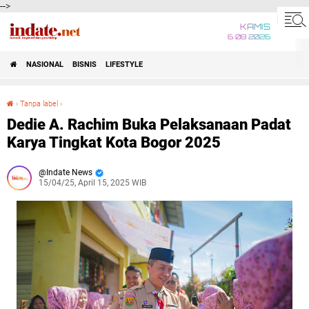
-->
KAMIS
6 08 2026
NASIONAL
BISNIS
LIFESTYLE
›
Tanpa label
›
Dedie A. Rachim Buka Pelaksanaan Padat Karya Tingkat Kota Bogor 2025
Dedie A. Rachim Buka Pelaksanaan Padat
Karya Tingkat Kota Bogor 2025
Indate News
15/04/25, April 15, 2025 WIB