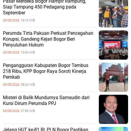
Pasar Merdeka Bogor Hampir Rampung,
Siap Tampung 450 Pedagang pada
September
06/08/2026,
16:13 WIB
Perumda Tirta Pakuan Perkuat Pencegahan
Korupsi, Gandeng Kejari Bogor Beri
Penyuluhan Hukum
06/08/2026,
15:54 WIB
Pengangguran Kabupaten Bogor Tembus
218 Ribu, KPP Bogor Raya Soroti Kinerja
Pemkab
06/08/2026,
08:24 WIB
Misteri di Balik Mundurnya Samsudin dari
Kursi Dirum Perumda PPJ
06/08/2026,
07:56 WIB
Jelang HUT ke-81 RI, PLN Bogor Pastikan