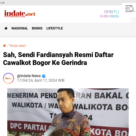
-->
SABTU
8 08 2026
NASIONAL
BISNIS
LIFESTYLE
›
Tanpa label
›
Sah, Sendi Fardiansyah Resmi Daftar Cawalkot Bogor Ke Gerindra
Sah, Sendi Fardiansyah Resmi Daftar
Cawalkot Bogor Ke Gerindra
Indate News
17/04/24, April 17, 2024 WIB