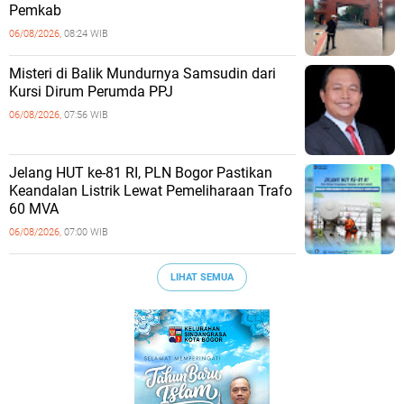
Pemkab
06/08/2026,
08:24 WIB
Misteri di Balik Mundurnya Samsudin dari
Kursi Dirum Perumda PPJ
06/08/2026,
07:56 WIB
Jelang HUT ke-81 RI, PLN Bogor Pastikan
Keandalan Listrik Lewat Pemeliharaan Trafo
60 MVA
06/08/2026,
07:00 WIB
LIHAT SEMUA