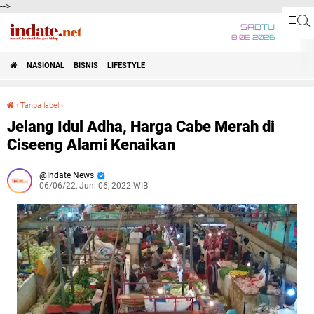
-->
SABTU
8 08 2026
NASIONAL
BISNIS
LIFESTYLE
›
Tanpa label
›
Jelang Idul Adha, Harga Cabe Merah di Ciseeng Alami Kenaikan
Jelang Idul Adha, Harga Cabe Merah di
Ciseeng Alami Kenaikan
Indate News
06/06/22, Juni 06, 2022 WIB