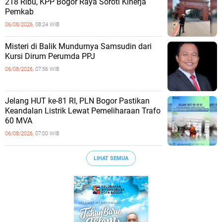
218 Ribu, KPP Bogor Raya Soroti Kinerja
Pemkab
06/08/2026,
08:24 WIB
Misteri di Balik Mundurnya Samsudin dari
Kursi Dirum Perumda PPJ
06/08/2026,
07:56 WIB
Jelang HUT ke-81 RI, PLN Bogor Pastikan
Keandalan Listrik Lewat Pemeliharaan Trafo
60 MVA
06/08/2026,
07:00 WIB
LIHAT SEMUA