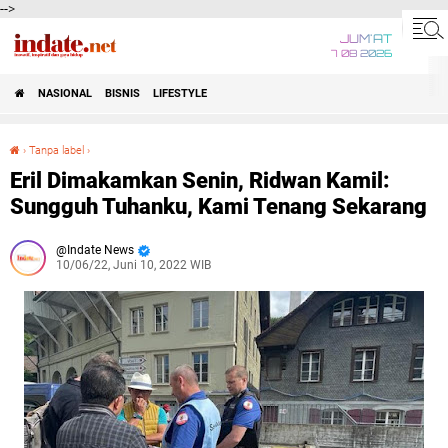
-->
JUM'AT
7 08 2026
NASIONAL
BISNIS
LIFESTYLE
›
Tanpa label
›
Eril Dimakamkan Senin, Ridwan Kamil: Sungguh Tuhanku, Kami Tenang Sekarang
Eril Dimakamkan Senin, Ridwan Kamil:
Sungguh Tuhanku, Kami Tenang Sekarang
Indate News
10/06/22, Juni 10, 2022 WIB