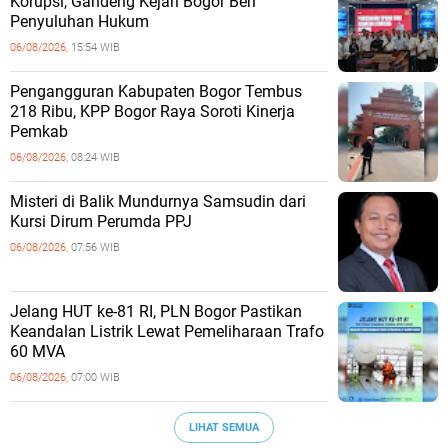
Korupsi, Gandeng Kejari Bogor Beri
Penyuluhan Hukum
06/08/2026,
15:54 WIB
Pengangguran Kabupaten Bogor Tembus
218 Ribu, KPP Bogor Raya Soroti Kinerja
Pemkab
06/08/2026,
08:24 WIB
Misteri di Balik Mundurnya Samsudin dari
Kursi Dirum Perumda PPJ
06/08/2026,
07:56 WIB
Jelang HUT ke-81 RI, PLN Bogor Pastikan
Keandalan Listrik Lewat Pemeliharaan Trafo
60 MVA
06/08/2026,
07:00 WIB
LIHAT SEMUA