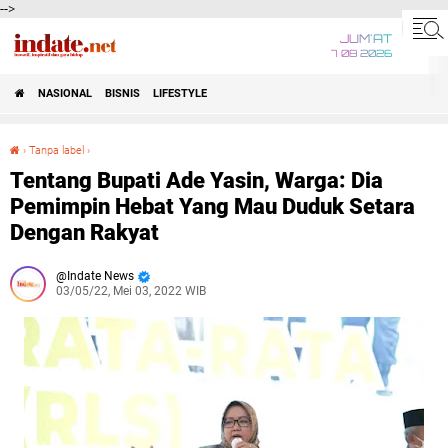
-->
JUM'AT
7 08 2026
NASIONAL
BISNIS
LIFESTYLE
›
Tanpa label
›
Tentang Bupati Ade Yasin, Warga: Dia Pemimpin Hebat Yang Mau Duduk Setara Dengan Rakyat
Tentang Bupati Ade Yasin, Warga: Dia
Pemimpin Hebat Yang Mau Duduk Setara
Dengan Rakyat
Indate News
03/05/22, Mei 03, 2022 WIB