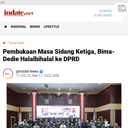
-->
KAMIS
6 08 2026
NASIONAL
BISNIS
LIFESTYLE
›
Tanpa label
›
Pembukaan Masa Sidang Ketiga, Bima-Dedie Halalbihalal ke DPRD
Pembukaan Masa Sidang Ketiga, Bima-
Dedie Halalbihalal ke DPRD
Indate News
11/05/22, Mei 11, 2022 WIB